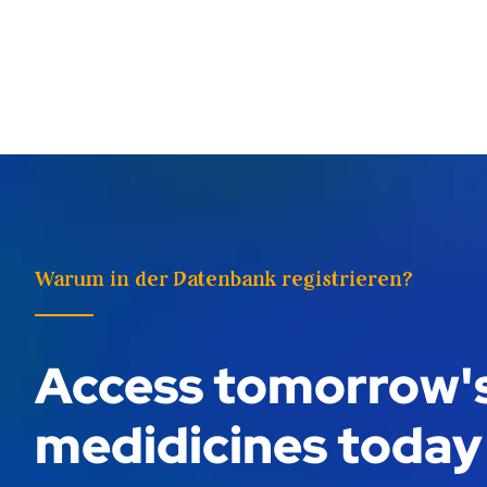
Warum in der Datenbank registrieren?
Access tomorrow'
medidicines today