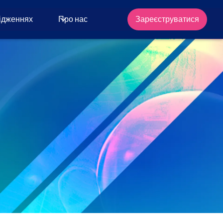
лідженнях
Про нас
Зареєструватися