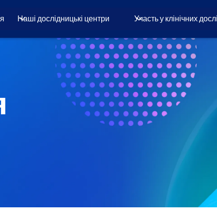
ня
Наші дослідницькі центри
Участь у клінічних дос
я