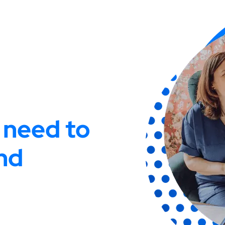
 need to
nd