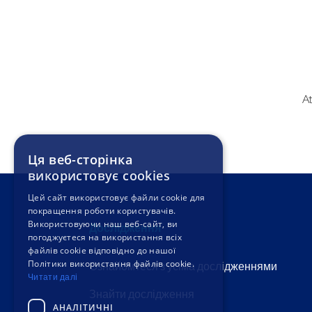
At
Ця веб-сторінка
використовує cookies
Цей сайт використовує файли cookie для
покращення роботи користувачів.
Використовуючи наш веб-сайт, ви
Дослідження
погоджуєтеся на використання всіх
файлів cookie відповідно до нашої
Політики використання файлів cookie.
Ознайомтеся з усіма дослідженнями
Читати далі
Знайти дослідження
АНАЛІТИЧНІ