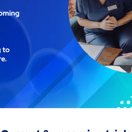
coming
 to
re.