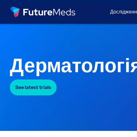
Досліджен
Дерматологі
See latest trials