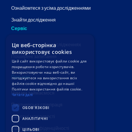
Ознайомтеся з усіма дослідженнями
Знайти дослідження
Сервіс
Участь у клінічних дослідженнях
Ця веб-сторінка
використовує cookies
Поширені запитання
Цей сайт використовує файли cookie для
покращення роботи користувачів.
Контакти
Використовуючи наш веб-сайт, ви
Про нас
погоджуєтеся на використання всіх
файлів cookie відповідно до нашої
Політики використання файлів cookie.
Чим ми займаємося
Читати далі
Партнерська співпраця
ОБОВ'ЯЗКОВІ
Кар'єрні можливості
АНАЛІТИЧНІ
Політика конфіденційності
ЦІЛЬОВІ