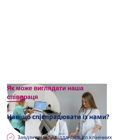
Як може виглядати наша
співпраця
Навіщо співпрацювати із нами?
Завдяки нашій відданості до клінічних